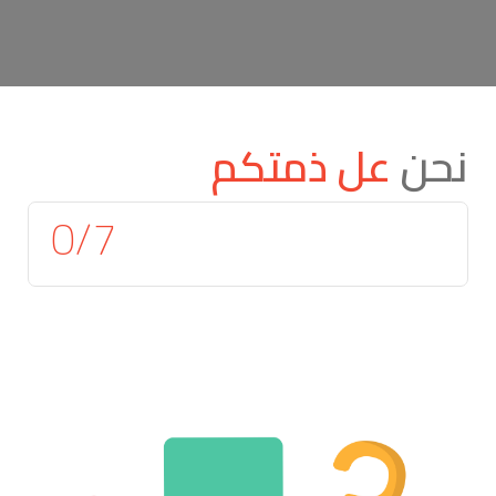
نحن
عل ذمتكم
0
/7