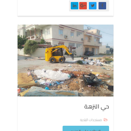
حي النزهة
مستجدات البلدية